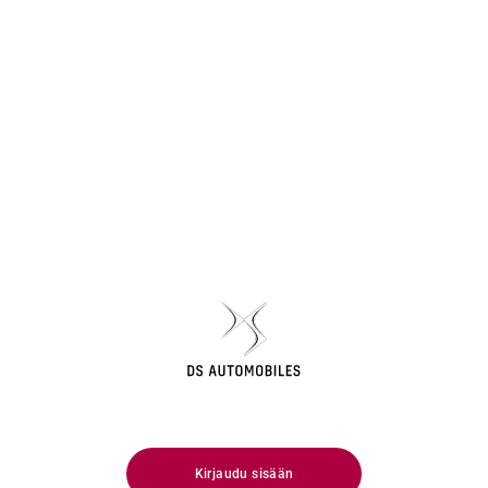
Huolenpitosopimus | DS Automobiles
Kirjaudu sisään