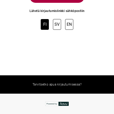
Lähetä kirjautumislinkki sähköpostiin
FI
SV
EN
Tarvitsetko apua kirjautumisessa?